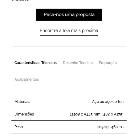
Peça-nos uma proposta
Encontre a loja mais próxima
Características Técnicas
Desenho Técnico
Proporção
Acabamentos
Materiais
Aço ou aço corten
Dimensões
1220Ø x A445 mm | 48Ø x A17.5”
Peso
209 kg | 460 lbs