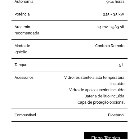
Autonomia
9-14 horas
Potência
2.25 - 3.5 kW
Área mín.
24 m2 | 258.3 sft
recomendada
Modo de
Controlo Remoto
ignição
Tanque
5 L
Acessórios
Vidro resistente a alta temperatura
incluído
Vidro de apoio superior incluído
Bateria de lítio incluída
Capa de proteção opcional
Combustível
Bioetanol
Ficha Técnica