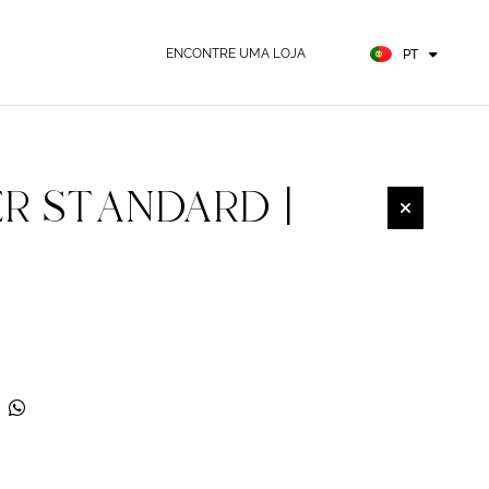
FR
ES
ENCONTRE UMA LOJA
PT
DE
ER STANDARD |