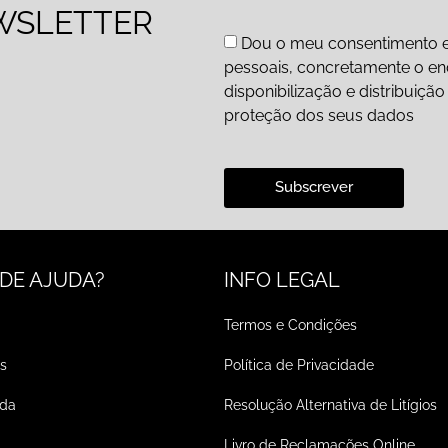
WSLETTER
Dou o meu consentimento e
pessoais, concretamente o end
disponibilização e distribuiç
proteção dos seus dados
Subscrever
 DE AJUDA?
INFO LEGAL
Termos e Condições
s
Política de Privacidade
ada
Resolução Alternativa de Litígios
Livro de Reclamações Online