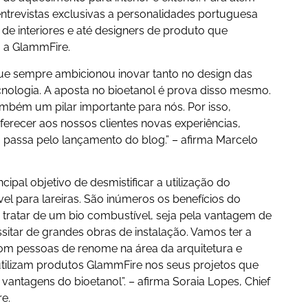
trevistas exclusivas a personalidades portuguesa
de interiores e até designers de produto que
 a GlammFire.
e sempre ambicionou inovar tanto no design das
ologia. A aposta no bioetanol é prova disso mesmo.
bém um pilar importante para nós. Por isso,
erecer aos nossos clientes novas experiências,
 passa pelo lançamento do blog.” – afirma Marcelo
cipal objetivo de desmistificar a utilização do
el para lareiras. São inúmeros os benefícios do
se tratar de um bio combustível, seja pela vantagem de
ssitar de grandes obras de instalação. Vamos ter a
om pessoas de renome na área da arquitetura e
utilizam produtos GlammFire nos seus projetos que
antagens do bioetanol”. – afirma Soraia Lopes, Chief
re.