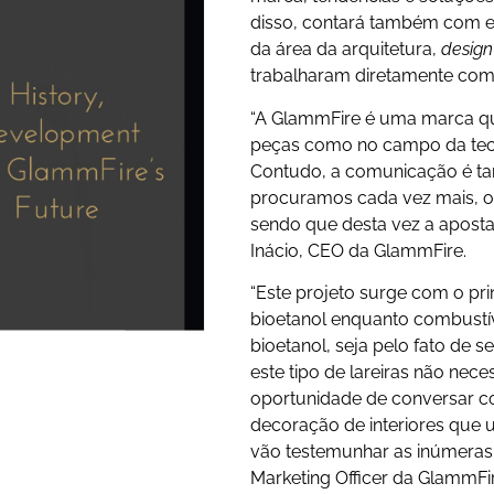
disso, contará também com en
da área da arquitetura,
design
trabalharam diretamente com
“A GlammFire é uma marca qu
peças como no campo da tecn
Contudo, a comunicação é tam
procuramos cada vez mais, of
sendo que desta vez a aposta
Inácio, CEO da GlammFire.
“Este projeto surge com o prin
bioetanol enquanto combustív
bioetanol, seja pelo fato de 
este tipo de lareiras não nece
oportunidade de conversar c
decoração de interiores que 
vão testemunhar as inúmeras v
Marketing Officer da GlammFi