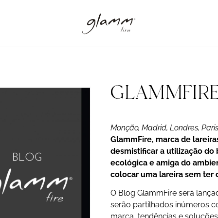
GLAMMFIRE
Monção, Madrid, Londres, Pari
GlammFire, marca de lareira
desmistificar a utilização d
ecológica e amiga do ambie
colocar uma lareira sem ter 
O Blog GlammFire será lança
serão partilhados inúmeros 
marca, tendências e soluções 