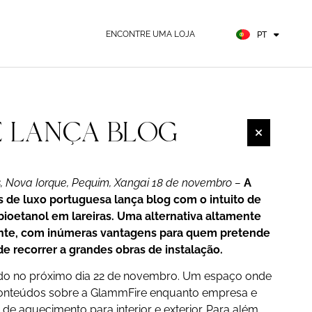
FR
ES
ENCONTRE UMA LOJA
PT
DE
 LANÇA BLOG
s, Nova Iorque, Pequim, Xangai 18 de novembro –
A
s de luxo portuguesa lança blog com o intuito de
o bioetanol em lareiras. Uma alternativa altamente
nte, com inúmeras vantagens para quem pretende
de recorrer a grandes obras de instalação.
do no próximo dia 22 de novembro. Um espaço onde
conteúdos sobre a GlammFire enquanto empresa e
de aquecimento para interior e exterior. Para além