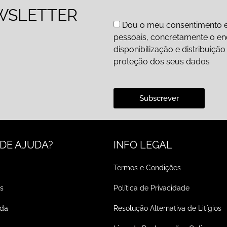
WSLETTER
Dou o meu consentimento e
pessoais, concretamente o end
disponibilização e distribuiç
proteção dos seus dados
Subscrever
 DE AJUDA?
INFO LEGAL
Termos e Condições
s
Política de Privacidade
ada
Resolução Alternativa de Litígios