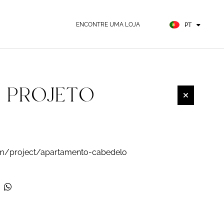
FR
ES
ENCONTRE UMA LOJA
PT
DE
| PROJETO
.com/project/apartamento-cabedelo