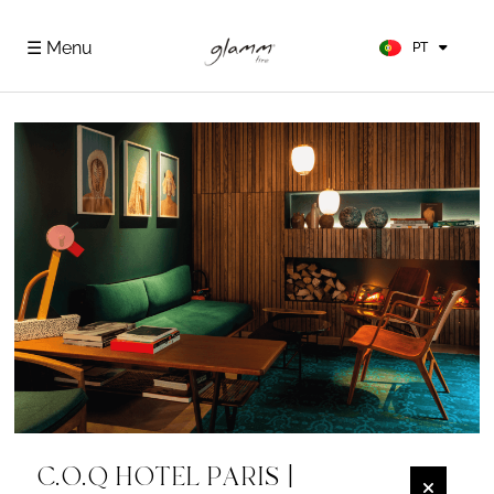
FR
ES
☰ Menu
PT
DE
C.O.Q HOTEL PARIS |