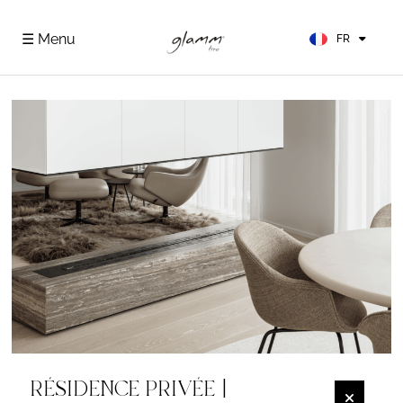
EN
ES
☰ Menu
FR
DE
RÉSIDENCE PRIVÉE |