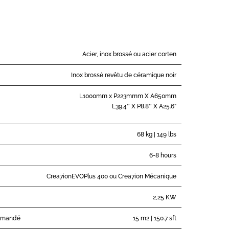
Acier, inox brossé ou acier corten
Inox brossé revêtu de céramique noir
L1000mm x P223mmm X A650mm
L39.4'' X P8.8'' X A25.6”
68 kg | 149 lbs
6-8 hours
Crea7ionEVOPlus 400 ou Crea7ion Mécanique
2,25 KW
mmandé
15 m2 | 150.7 sft