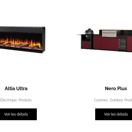
Altia Ultra
Nero Plus
Électrique
,
Produits
Cuisines
,
Outdoor
,
Prod
Voir les détails
Voir les détails