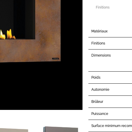
Finitions
Matériaux
Finitions
Dimensions
Poids
Autonomie
Brûleur
Puissance
Surface minimum reco