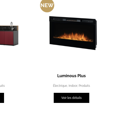
Luminous Plus
uits
Électrique
,
Indoor
,
Produits
Voir les détails