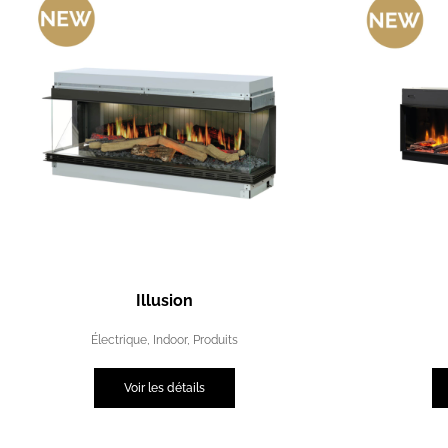
Illusion
Électrique
,
Indoor
,
Produits
Voir les détails