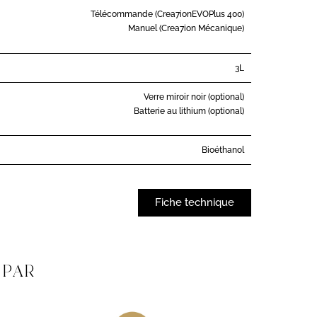
Télécommande (Crea7ionEVOPlus 400)
Manuel (Crea7ion Mécanique)
3L
Verre miroir noir (optional)
Batterie au lithium (optional)
Bioéthanol
Fiche technique
 PAR