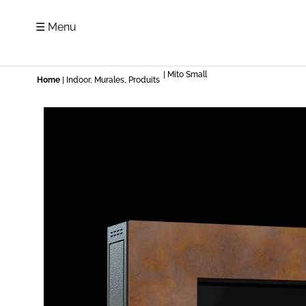
☰ Menu
| Mito Small
Home
|
Indoor
,
Murales
,
Produits