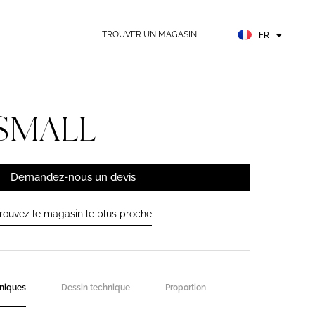
EN
ES
TROUVER UN MAGASIN
FR
DE
SMALL
Demandez-nous un devis
rouvez le magasin le plus proche
hniques
Dessin technique
Proportion