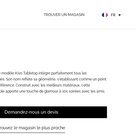
EN
ES
TROUVER UN MAGASIN
FR
DE
le modèle Kivo Tabletop intègre parfaitement tous les
és. Son nom reflète sa géométrie, s'établissant comme un point
éférence. Construit avec les meilleurs matériaux, cette
le apporte une touche de glamour à vos soirées avec les amis
Demandez-nous un devis
rouvez le magasin le plus proche