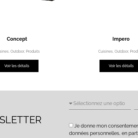
Concept
Impero
sines
,
Outdoor
,
Produits
Cuisines
,
Outdoor
,
Prod
Voir les détails
Voir les détails
WSLETTER
Je donne mon consentement e
données personnelles, en parti