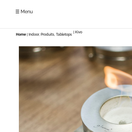
☰ Menu
| Kivo
Home
|
Indoor
,
Produits
,
Tabletops