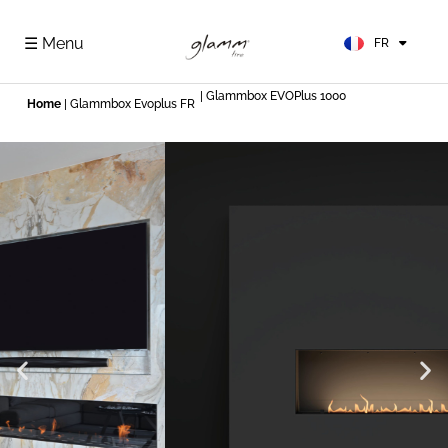
EN
ES
☰ Menu
FR
DE
| Glammbox EVOPlus 1000
Home
|
Glammbox Evoplus FR