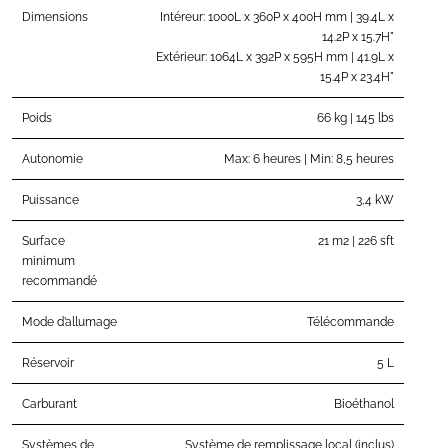
Dimensions
Intéreur: 1000L x 360P x 400H mm | 39.4L x
14.2P x 15.7H"
Extérieur: 1064L x 392P x 595H mm | 41.9L x
15.4P x 23.4H"
Poids
66 kg | 145 lbs
Autonomie
Max: 6 heures | Min: 8,5 heures
Puissance
3,4 kW
Surface
21 m2 | 226 sft
minimum
recommandé
Mode d’allumage
Télécommande
Réservoir
5 L
Carburant
Bioéthanol
Systèmes de
Système de remplissage local (inclus)