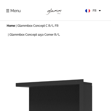
EN
ES
☰ Menu
FR
DE
Home
|
Glammbox Concept C R/L FR
| Glammbox Concept 1150 Corner R/L