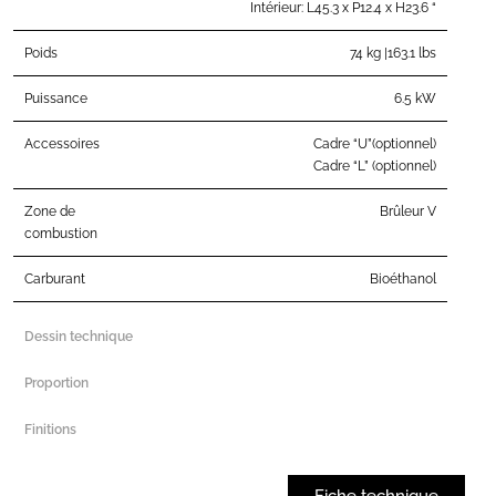
Intérieur: L45.3 x P12.4 x H23.6 “
Poids
74 kg |163.1 lbs
Puissance
6.5 kW
Accessoires
Cadre “U”(optionnel)
Cadre “L” (optionnel)
Zone de
Brûleur V
combustion
Carburant
Bioéthanol
Dessin technique
Proportion
Finitions
Fiche technique