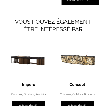
VOUS POUVEZ ÉGALEMENT
ÊTRE INTÉRESSÉ PAR
Impero
Concept
Cuisines
,
Outdoor
,
Produits
Cuisines
,
Outdoor
,
Produits
Voir les détails
Voir les détails