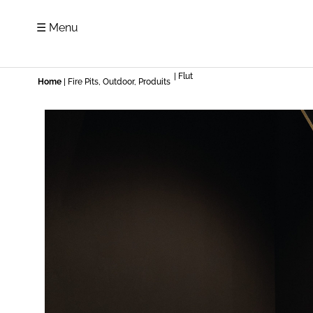
☰ Menu
| Flut
Home
|
Fire Pits
,
Outdoor
,
Produits