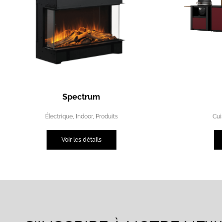
Spectrum
Électrique
,
Indoor
,
Produits
Cui
Voir les détails