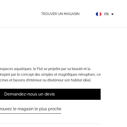
EN
ES
TROUVER UN MAGASIN
FR
DE
espaces aquatiques, le Flut se projette par sa beauté et la
. Inspiré par le concept des simples et magnifiques nénuphars, ce
ines et bassins d’intérieur ou d’extérieur son habitat idéal.
Demandez-nous un devis
rouvez le magasin le plus proche