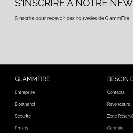
S'INSCRIRE À NOTRE NE
S’inscrire pour recevoir des nouvelles de GlammFire
GLAMMFIRE
BESOIN D
Entreprise
Contacts
Bioéthanol
Revendeurs
Sécurité
Zone Réserv
Projets
Garantie