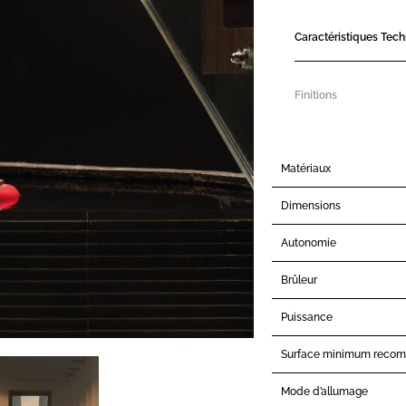
Caractéristiques Tec
Finitions
Matériaux
Dimensions
Autonomie
Brûleur
Puissance
Surface minimum reco
Mode d’allumage