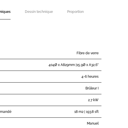
hniques
Dessin technique
Proportion
Fibre de verre
404Ø x A829mm |15,9Ø x A32,6”
4-6 heures
Brûleur I
2,7 kW
mmandé
18 m2 | 193.8 sft
Manuel