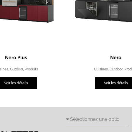
Nero Plus
Nero
sines
,
Outdoor
,
Produits
Cuisines
,
Outdoor
,
Prod
Voir les détails
Voir les détails