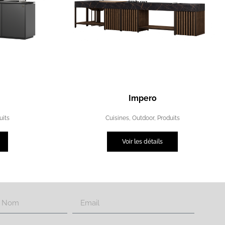
Impero
uits
Cuisines
,
Outdoor
,
Produits
Voir les détails