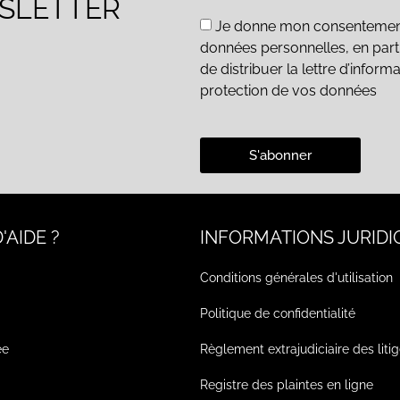
WSLETTER
Je donne mon consentement e
données personnelles, en parti
de distribuer la lettre d’inform
protection de vos données
S'abonner
'AIDE ?
INFORMATIONS JURIDI
Conditions générales d'utilisation
Politique de confidentialité
ée
Règlement extrajudiciaire des liti
Registre des plaintes en ligne