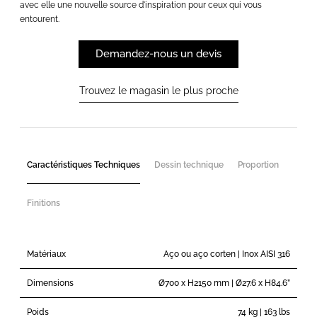
avec elle une nouvelle source d'inspiration pour ceux qui vous
entourent.
Demandez-nous un devis
Trouvez le magasin le plus proche
Caractéristiques Techniques
Dessin technique
Proportion
Finitions
Matériaux
Aço ou aço corten | Inox AISI 316
Dimensions
Ø700 x H2150 mm | Ø27.6 x H84.6”
Poids
74 kg | 163 lbs