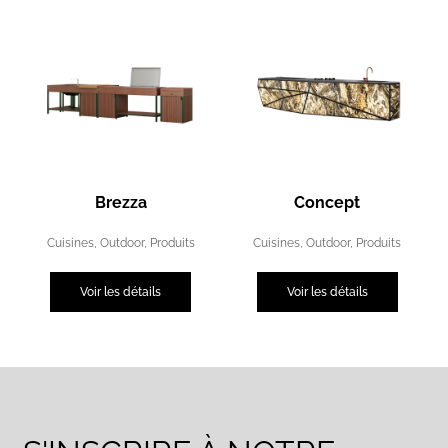
Brezza
Concept
Cuisines
,
Outdoor
,
Produits
Cuisines
,
Outdoor
,
Produits
Voir les détails
Voir les détails