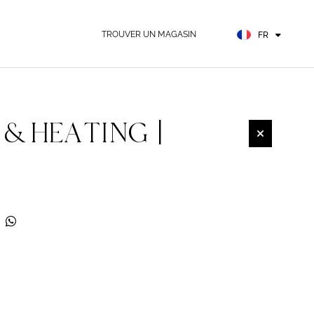
EN
ES
TROUVER UN MAGASIN
FR
DE
 & HEATING |