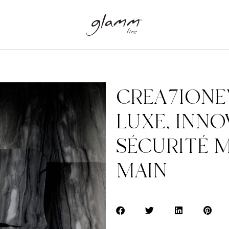
CREA7IONE
LUXE, INN
SÉCURITÉ M
MAIN